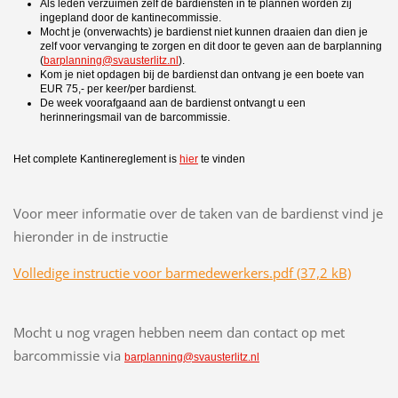
Als leden verzuimen zelf de bardiensten in te plannen worden zij
ingepland door de kantinecommissie.
Mocht je (onverwachts) je bardienst niet kunnen draaien dan dien je
zelf voor vervanging te zorgen en dit door te geven aan de barplanning
(
barplanning@svausterlitz.nl
).
Kom je niet opdagen bij de bardienst dan ontvang je een boete van
EUR 75,- per keer/per bardienst.
De week voorafgaand aan de bardienst ontvangt u een
herinneringsmail van de barcommissie.
Het complete Kantinereglement is
hier
te vinden
Voor meer informatie over de taken van de bardienst vind je
hieronder in de instructie
Volledige instructie voor barmedewerkers.pdf (37,2 kB)
Mocht u nog vragen hebben neem dan contact op met
barcommissie via
barplanning@svausterlitz.nl