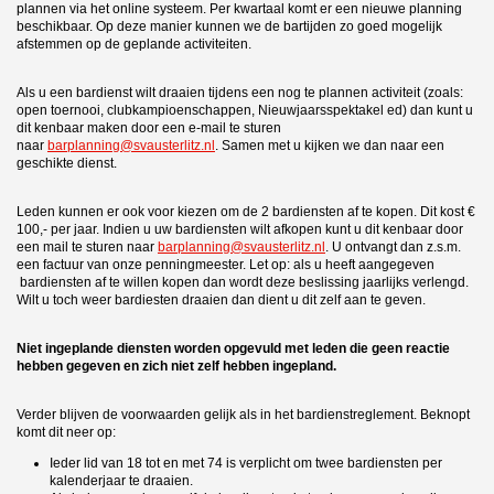
plannen via het online systeem. Per kwartaal komt er een nieuwe planning
beschikbaar. Op deze manier kunnen we de bartijden zo goed mogelijk
afstemmen op de geplande activiteiten.
Als u een bardienst wilt draaien tijdens een nog te plannen activiteit (zoals:
open toernooi, clubkampioenschappen, Nieuwjaarsspektakel ed) dan kunt u
dit kenbaar maken door een e-mail te sturen
naar
barplanning@svausterlitz.nl
. Samen met u kijken we dan naar een
geschikte dienst.
Leden kunnen er ook voor kiezen om de 2 bardiensten af te kopen. Dit kost €
100,- per jaar. Indien u uw bardiensten wilt afkopen kunt u dit kenbaar door
een mail te sturen naar
barplanning@svausterlitz.nl
. U ontvangt dan z.s.m.
een factuur van onze penningmeester. Let op: als u heeft aangegeven
bardiensten af te willen kopen dan wordt deze beslissing jaarlijks verlengd.
Wilt u toch weer bardiesten draaien dan dient u dit zelf aan te geven.
Niet ingeplande diensten worden opgevuld met leden die geen reactie
hebben gegeven en zich niet zelf hebben ingepland.
Verder blijven de voorwaarden gelijk als in het bardienstreglement. Beknopt
komt dit neer op:
Ieder lid van 18 tot en met 74 is verplicht om twee bardiensten per
kalenderjaar te draaien.