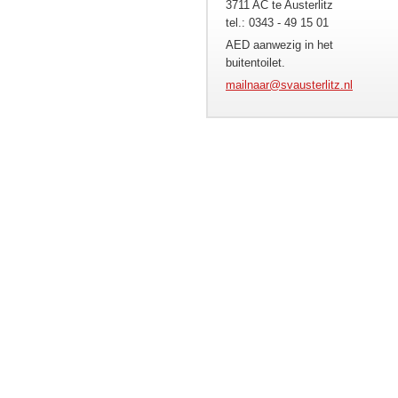
3711 AC te Austerlitz
tel.: 0343 - 49 15 01
AED aanwezig in het
buitentoilet.
mailnaar
@svauste
rlitz.nl