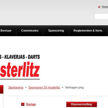
Home
Bestuur
Commissies
Sponsoring
Reglementen & form.
Startpagina
>
Sponsoren SV Austerlitz
>
Verhagen.png
Vorige
Diavoorstelling