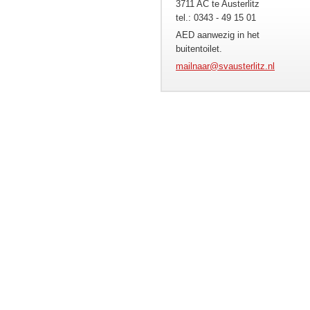
3711 AC te Austerlitz
tel.: 0343 - 49 15 01
AED aanwezig in het
buitentoilet.
mailnaar
@svauste
rlitz.nl