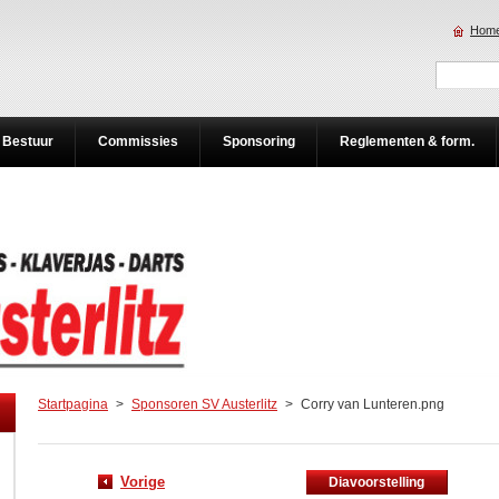
Home
Bestuur
Commissies
Sponsoring
Reglementen & form.
Startpagina
>
Sponsoren SV Austerlitz
>
Corry van Lunteren.png
Vorige
Diavoorstelling